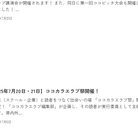
ラブ講演会が開催されます！ また、同日に第一回ココピッチ大会も開催
した！ ...
5年7月22日
025年7月20日・21日】ココカラエラブ祭開催！
主（スクール・企業）と読者をつなぐ出会いの場 「ココカラエラブ祭」
定！ 「ココカラエラブ編集部」が企画し、その読者が実行委員として主
。県内外...
5年7月6日