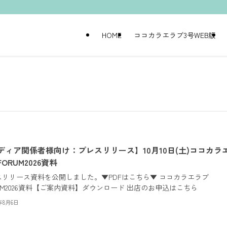
HOME
ココカラエラブ3号WEB版
ディア関係者様向け：プレスリリース】10月10日(土)ココカラ
ORUM2026資料
スリリース資料を公開しました。▼PDFはこちら▼ ココカラエラブ
UM2026資料【ご案内資料】ダウンロード 出店のお申込はこちら
6年8月6日