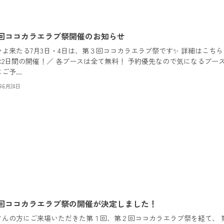
回ココカラエラブ祭開催のお知らせ
いよ来たる7月3日・4日は、第３回ココカラエラブ祭です✨ 詳細はこちら
は2日間の開催！／ 各ブースは全て無料！ 予約優先なので気になるブー
ご予...
6年6月24日
回ココカラエラブ祭の開催が決定しました！
さんの方にご来場いただきた第１回、第２回ココカラエラブ祭を経て、 