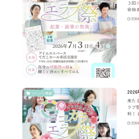
３回
会始ま
202
20
イベント情報
来たる
ラブ
料！ 各
202