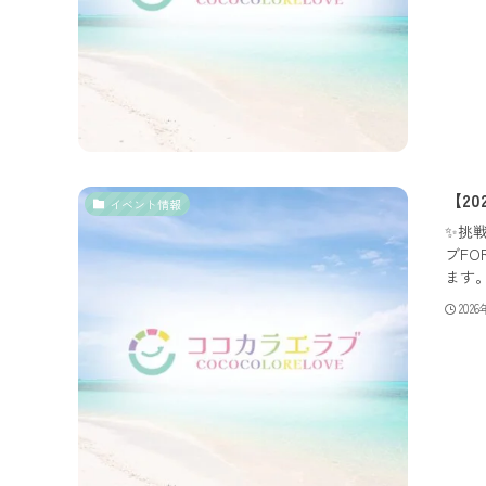
【2
イベント情報
✨挑
ブFO
ます。
202