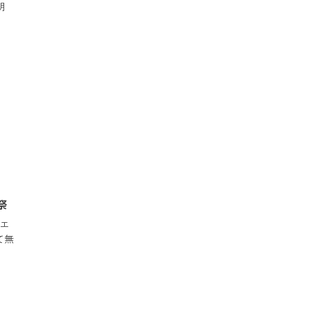
明
祭
ラエ
て無