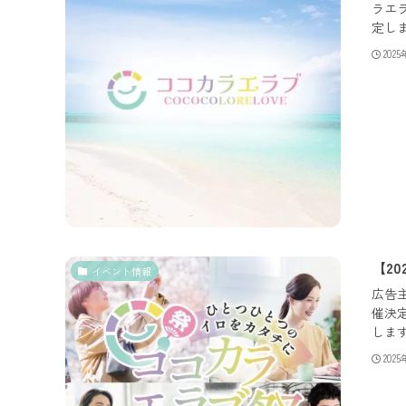
ラエ
定しま
202
【2
イベント情報
広告
催決
します
202