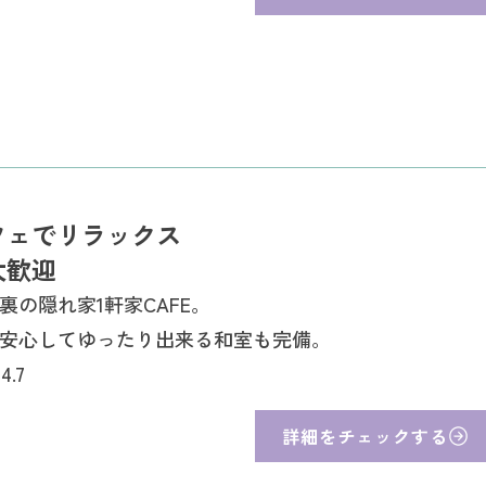
フェでリラックス
大歓迎
裏の隠れ家1軒家CAFE。
安心してゆったり出来る和室も完備。
4.7
詳細をチェックする