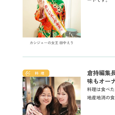
カシジェーの女王 田中えり
倉持編集
味もオー
料理は食べた
地産地消の食