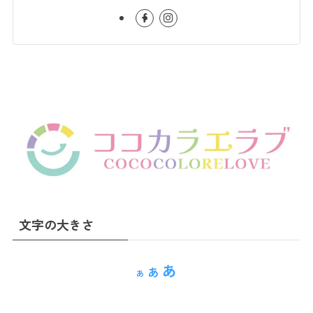
文字の大きさ
Reset
Decrease
Increase
あ
あ
あ
font
font
font
size.
size.